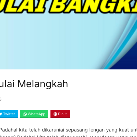
ulai Melangkah
3
Twitter
WhatsApp
Pin It
Padahal kita telah dikaruniai sepasang lengan yang kuat 