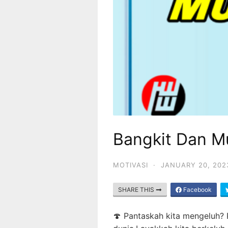
Bangkit Dan M
MOTIVASI
·
JANUARY 20, 202
SHARE THIS
Facebook
🍄 Pantaskah kita mengeluh? 