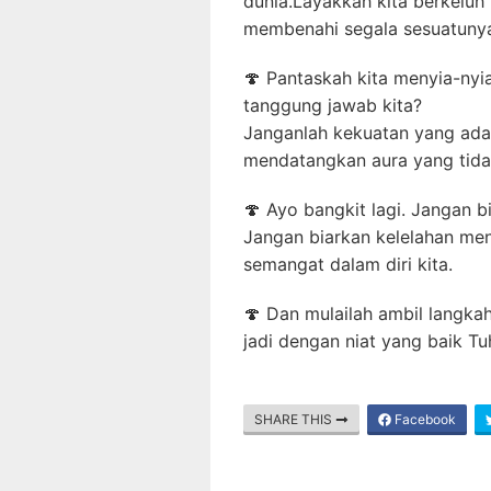
dunia.Layakkah kita berkeluh
membenahi segala sesuatuny
🍄 Pantaskah kita menyia-ny
tanggung jawab kita?
Janganlah kekuatan yang ada 
mendatangkan aura yang tidak
🍄 Ayo bangkit lagi. Jangan b
Jangan biarkan kelelahan men
semangat dalam diri kita.
🍄 Dan mulailah ambil langka
jadi dengan niat yang baik T
SHARE THIS
Facebook