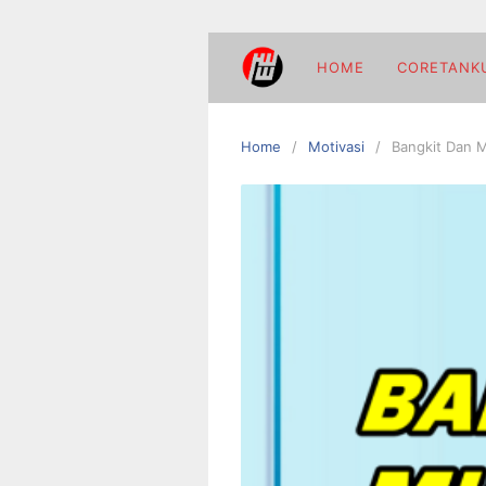
Skip
to
content
HOME
CORETANK
Home
Motivasi
Bangkit Dan 