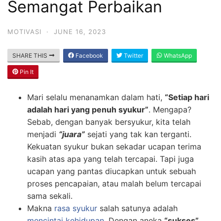
Semangat Perbaikan
MOTIVASI
·
JUNE 16, 2023
SHARE THIS
Facebook
Twitter
WhatsApp
Pin It
Mari selalu menanamkan dalam hati,
“Setiap hari
adalah hari yang penuh syukur”
. Mengapa?
Sebab, dengan banyak bersyukur, kita telah
menjadi
“juara”
sejati yang tak kan terganti.
Kekuatan syukur bukan sekadar ucapan terima
kasih atas apa yang telah tercapai. Tapi juga
ucapan yang pantas diucapkan untuk sebuah
proses pencapaian, atau malah belum tercapai
sama sekali.
Makna
rasa syukur
salah satunya adalah
mencintai kehidupan
. Dengan aneka
“sukses”