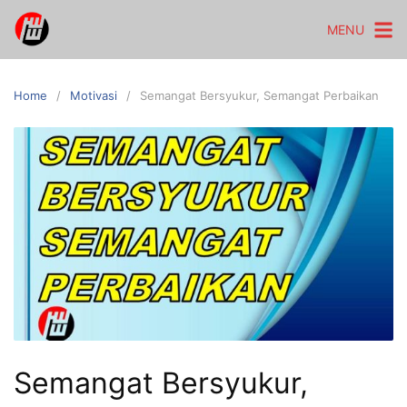
Skip
MENU
to
content
Home
Motivasi
Semangat Bersyukur, Semangat Perbaikan
Semangat Bersyukur,