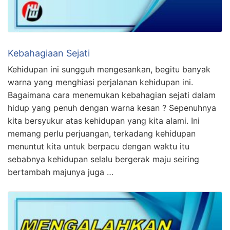
Kebahagiaan Sejati
Kehidupan ini sungguh mengesankan, begitu banyak
warna yang menghiasi perjalanan kehidupan ini.
Bagaimana cara menemukan kebahagian sejati dalam
hidup yang penuh dengan warna kesan ? Sepenuhnya
kita bersyukur atas kehidupan yang kita alami. Ini
memang perlu perjuangan, terkadang kehidupan
menuntut kita untuk berpacu dengan waktu itu
sebabnya kehidupan selalu bergerak maju seiring
bertambah majunya juga …