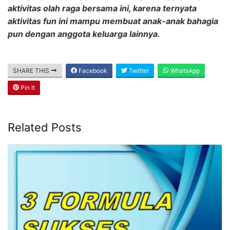
aktivitas olah raga bersama ini, karena ternyata
aktivitas fun ini mampu membuat anak-anak bahagia
pun dengan anggota keluarga lainnya.
SHARE THIS
Facebook
Twitter
WhatsApp
Pin It
Related Posts