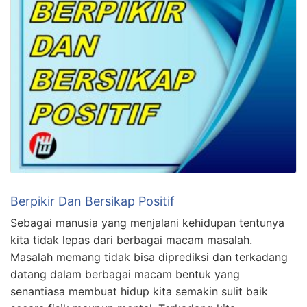
Berpikir Dan Bersikap Positif
Sebagai manusia yang menjalani kehidupan tentunya
kita tidak lepas dari berbagai macam masalah.
Masalah memang tidak bisa diprediksi dan terkadang
datang dalam berbagai macam bentuk yang
senantiasa membuat hidup kita semakin sulit baik