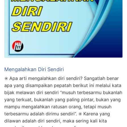
Mengalahkan Diri Sendiri
✳️ Apa arti mengalahkan diri sendiri? Sangatlah benar
apa yang disampaikan pepatah berikut ini melalui kata
bijak melawan diri sendiri “musuh terbesarmu bukanlah
yang terkuat, bukanlah yang paling pintar, bukan yang
mampu mengalahkan ratusan orang, tetapi musuh
terbesarmu adalah dirimu sendiri”. ✳️ Karena yang
dilawan adalah diri sendiri, maka sering kali kita