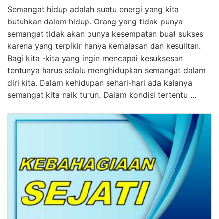
Semangat hidup adalah suatu energi yang kita
butuhkan dalam hidup. Orang yang tidak punya
semangat tidak akan punya kesempatan buat sukses
karena yang terpikir hanya kemalasan dan kesulitan.
Bagi kita -kita yang ingin mencapai kesuksesan
tentunya harus selalu menghidupkan semangat dalam
diri kita. Dalam kehidupan sehari-hari ada kalanya
semangat kita naik turun. Dalam kondisi tertentu …