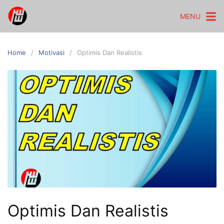
Skip
MENU
to
content
Home
Motivasi
Optimis Dan Realistis
Optimis Dan Realistis